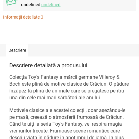
undefined
undefined
Informaţii detaliate
Descriere
Descriere detaliată a produsului
Colecția Toy's Fantasy a mărcii germane Villeroy &
Boch este plină de motive clasice de Crăciun. O pădure
înzăpezită plină de animale care se pregătesc pentru
una din cele mai mari sărbători ale anului.
Motivele clasice ale acestei colecții, doar așezându-le
pe masă, creează o atmosferă frumoasă de Crăciun.
Când te uiți la seria Toy's Fantasy, vei respira magia
vremurilor trecute. Frumoase scene romantice care
descriu viața în pădure în anotimpul de iarnă. În plus