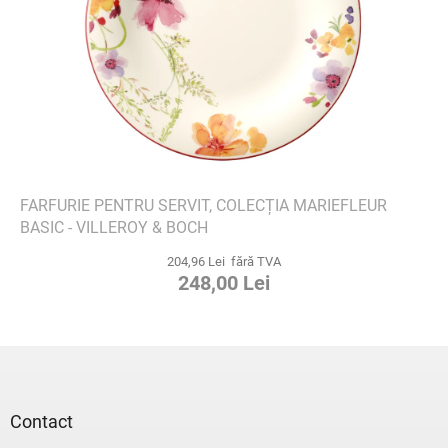
FARFURIE PENTRU SERVIT, COLECȚIA MARIEFLEUR
BASIC - VILLEROY & BOCH
204,96 Lei fără TVA
248,00 Lei
S
u
b
s
Contact
o