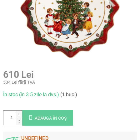
610 Lei
504 Lei fără TVA
Evaluare
În stoc (în 3-5 zile la dvs.)
(1 buc.)
preţ:
ADĂUGA ÎN COŞ
UNDEFINED