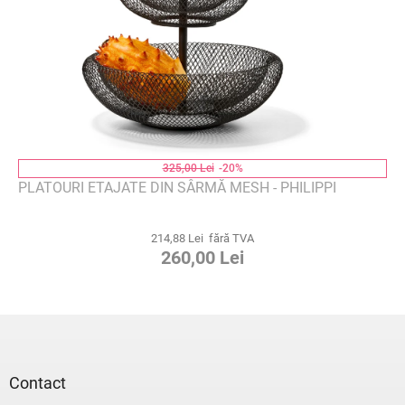
325,00 Lei
-20%
PLATOURI ETAJATE DIN SÂRMĂ MESH - PHILIPPI
214,88 Lei fără TVA
260,00 Lei
S
u
b
s
Contact
o