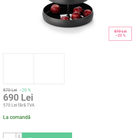
870 Lei
–20 %
870 Lei
–20 %
690 Lei
570 Lei fără TVA
Evaluare
La comandă
preţ: