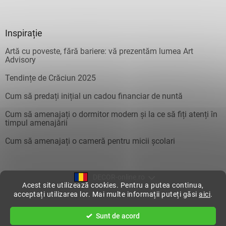
Inspirație
Artă cu poveste, fără bariere: vă prezentăm lumea Art
Advisory
Tendințe de Crăciun 2025
Cum să predați inițial un cadou financiar de nuntă
Cum să amenajați o dormitor modern și la ce să fiți atenți în
timpul amenajării
Cum să amenajați o cameră pentru micii școlari
DECOR-online.ro
Acest site utilizează cookies. Pentru a putea continua,
acceptați utilizarea lor. Mai multe informații puteți găsi
aici
.
Creat de Shoptet
Sunt de acord