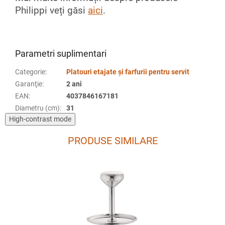
Philippi veți găsi
aici
.
Parametri suplimentari
Categorie
:
Platouri etajate și farfurii pentru servit
Garanţie
:
2 ani
EAN
:
4037846167181
Diametru (cm)
:
31
High-contrast mode
PRODUSE SIMILARE