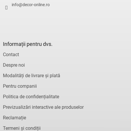
l
info
@
decor-online.ro
Informații pentru dvs.
Contact
Despre noi
Modalități de livrare și plată
Pentru companii
Politica de confidențialitate
Previzualizări interactive ale produselor
Reclamație
Termeni și condiții