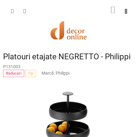
Treci
la
COŞ
conținut
DE
CUMPĂ
Platouri etajate NEGRETTO - Philippi
P131003
Marcă:
Philippi
Reduceri
Tip