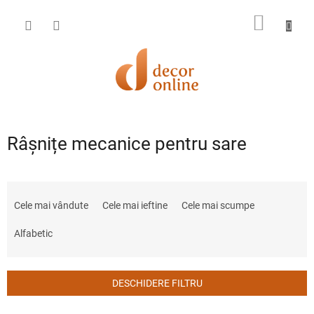
Treci
la
COŞ
conținut
DE
CUMPĂ
Râșnițe mecanice pentru sare
S
e
Cele mai vândute
Cele mai ieftine
Cele mai scumpe
l
e
Alfabetic
c
t
a
DESCHIDERE FILTRU
r
e