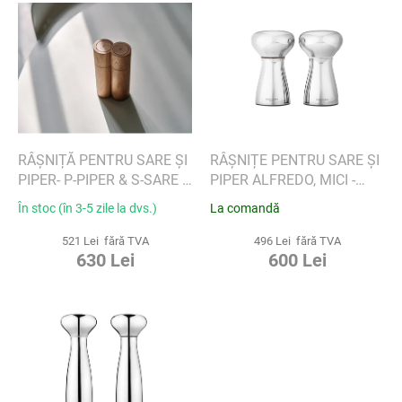
L
a
i
p
s
r
t
o
ă
d
p
u
r
s
o
u
d
RÂȘNIȚĂ PENTRU SARE ȘI
RÂȘNIȚE PENTRU SARE ȘI
l
u
PIPER- P-PIPER & S-SARE -
PIPER ALFREDO, MICI -
u
s
CLAP DESIGN
GEORG JENSEN
În stoc (în 3-5 zile la dvs.)
La comandă
i
e
521 Lei fără TVA
496 Lei fără TVA
630 Lei
600 Lei