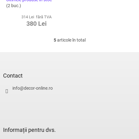
MĂSLIN
(2 buc.)
314 Lei fără TVA
380 Lei
5
articole în total
C
o
n
S
t
u
r
b
o
s
Contact
l
o
u
l
info
@
decor-online.ro
l
l
i
s
t
ă
r
Informații pentru dvs.
i
l