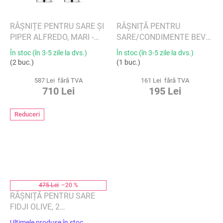
RÂȘNIȚE PENTRU SARE ȘI
RÂȘNIȚĂ PENTRU
PIPER ALFREDO, MARI -
SARE/CONDIMENTE BEVO
GEORG JENSEN
- ZACK
În stoc (în 3-5 zile la dvs.)
În stoc (în 3-5 zile la dvs.)
(2 buc.)
(1 buc.)
587 Lei fără TVA
161 Lei fără TVA
710 Lei
195 Lei
Reduceri
475 Lei
–20 %
RÂȘNIȚĂ PENTRU SARE
FIDJI OLIVE, 2
DIMENSIUNI, LEMN DE
Ultimele produse în stoc