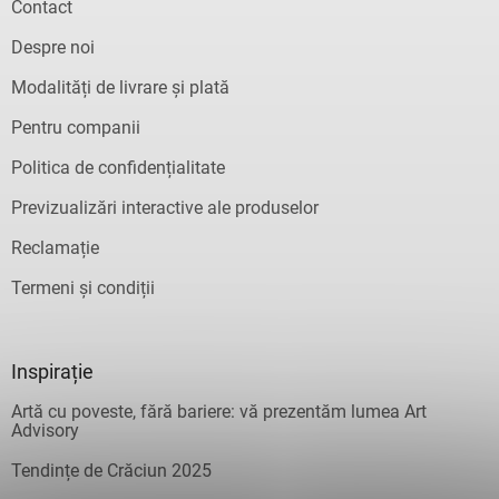
Contact
o
r
Despre noi
Modalități de livrare și plată
Pentru companii
Politica de confidențialitate
Previzualizări interactive ale produselor
Reclamație
Termeni și condiții
Inspirație
Artă cu poveste, fără bariere: vă prezentăm lumea Art
Advisory
Tendințe de Crăciun 2025