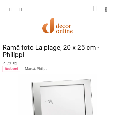
Treci
la
COŞ
conținut
DE
CUMPĂ
Ramă foto La plage, 20 x 25 cm -
Philippi
P173102
Marcă:
Philippi
Reduceri