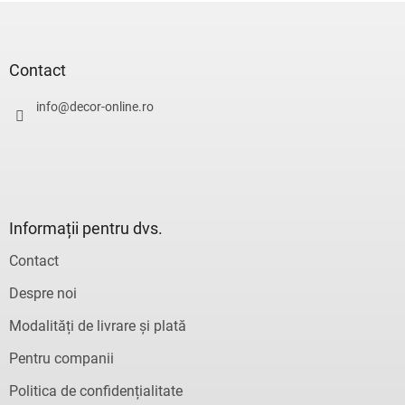
S
u
b
s
Contact
o
l
info
@
decor-online.ro
Informații pentru dvs.
Contact
Despre noi
Modalități de livrare și plată
Pentru companii
Politica de confidențialitate