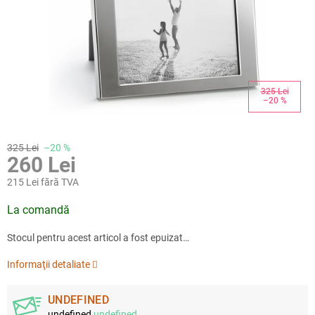
325 Lei
–20 %
325 Lei
–20 %
260 Lei
215 Lei fără TVA
Evaluare
La comandă
preţ:
Stocul pentru acest articol a fost epuizat…
Informaţii detaliate
UNDEFINED
undefined
undefined