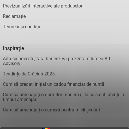
Previzualizări interactive ale produselor
Reclamație
Termeni și condiții
Inspirație
Artă cu poveste, fără bariere: vă prezentăm lumea Art
Advisory
Tendințe de Crăciun 2025
Cum să predați inițial un cadou financiar de nuntă
Cum să amenajați o dormitor modern și la ce să fiți atenți în
timpul amenajării
Cum să amenajați o cameră pentru micii școlari