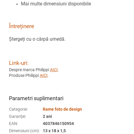
Mai multe dimensiuni disponibile
Întreținere
Ștergeți cu o cârpă umedă.
Link-uri:
Despre marca Philippi
AICI
.
Produse Philippi
AICI
.
Parametri suplimentari
Categorie
:
Rame foto de design
Garanţie
:
2 ani
EAN
:
4037846150954
Dimensiuni (cm)
:
13 x 18 x 1,5