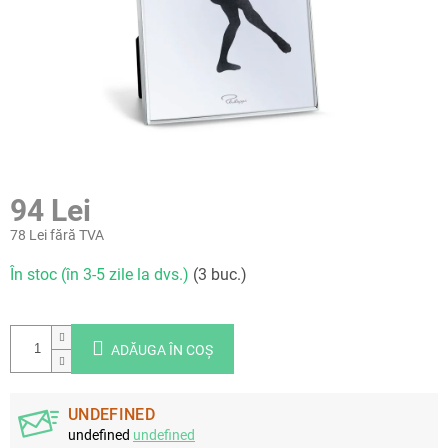
94 Lei
78 Lei fără TVA
Evaluare
În stoc (în 3-5 zile la dvs.)
(3 buc.)
preţ:
ADĂUGA ÎN COŞ
UNDEFINED
undefined
undefined