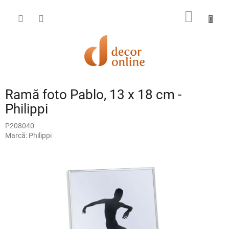
Treci
la
COŞ
conținut
DE
CUMPĂ
Ramă foto Pablo, 13 x 18 cm -
Philippi
P208040
Marcă:
Philippi