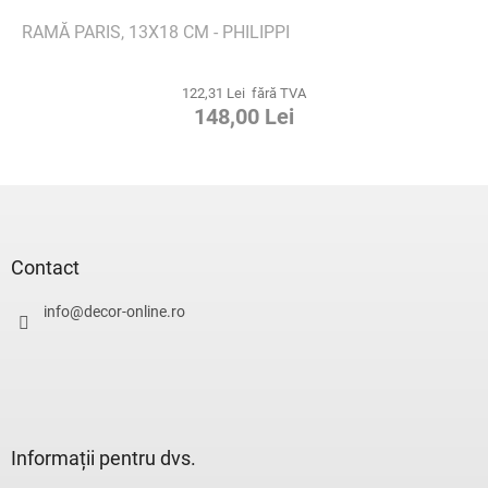
RAMĂ PARIS, 13X18 CM - PHILIPPI
122,31 Lei fără TVA
148,00 Lei
S
u
b
s
Contact
o
l
info
@
decor-online.ro
Informații pentru dvs.