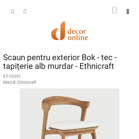
Treci
la
COŞ
conținut
DE
CUMPĂ
Scaun pentru exterior Bok - tec -
tapițerie alb murdar - Ethnicraft
ET-10351
Marcă:
Ethnicraft