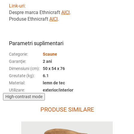
Link-uri:
Despre marca Ethnicraft
AICI
.
Produse Ethnicraft
AICI
.
Parametri suplimentari
Categorie
:
Scaune
Garanţie
:
2 ani
Dimensiuni (cm)
:
50 x 54 x 76
Greutate (kg)
:
6.1
Material
:
lemn de tec
Utilizare
:
exterior/interior
High-contrast mode
PRODUSE SIMILARE