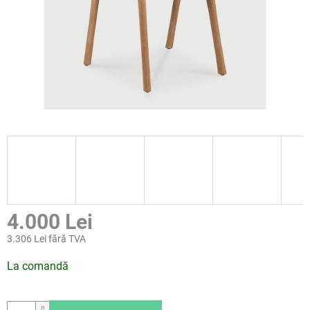
4.000 Lei
3.306 Lei fără TVA
Evaluare
La comandă
preţ: