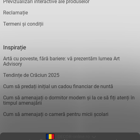
Previzualizări interactive ale produselor
Reclamație
Termeni și condiții
Inspirație
Artă cu poveste, fără bariere: vă prezentăm lumea Art
Advisory
Tendințe de Crăciun 2025
Cum să predați inițial un cadou financiar de nuntă
Cum să amenajați o dormitor modern și la ce să fiți atenți în
timpul amenajării
Cum să amenajați o cameră pentru micii școlari
DECOR-online.ro