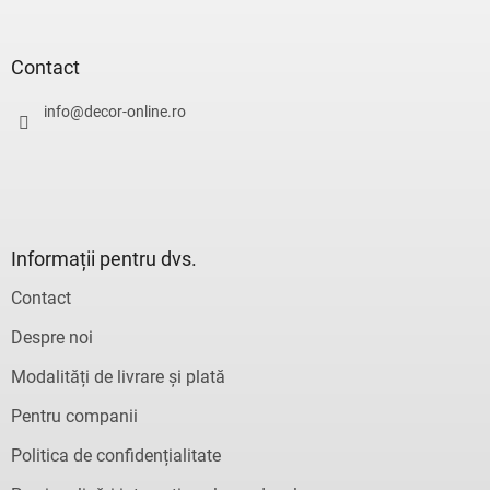
u
b
s
Contact
o
l
info
@
decor-online.ro
Informații pentru dvs.
Contact
Despre noi
Modalități de livrare și plată
Pentru companii
Politica de confidențialitate