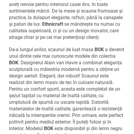
aveți nevoie pentru interiorul casei dvs. în toate
sortimentele mărcii. De la mese și scaune frumoase și
practice, la dulapuri elegante, rafturi, până la canapele
și paturi de lux.
Ethnicraft
se mândrește nu numai cu
calitatea superioară, ci și cu un design inovator, care
atrage chiar și pe cei mai pretențioși clienți.
De-a lungul anilor, scaunul de luat masa
BOK
a devenit
unul dintre cele mai cunoscute modele din colectia
BOK
. Designerul Alain van Havre a combinat eleganța
sculpturală cu măiestria modernă pentru a obține un
design aerisit. Elegant, dar robust! Scaunul este
realizat din lemn masiv de tec în culoare naturală.
Pentru un confort sporit, acesta este completat de un
șezut tapițat cu material de înaltă calitate, cu
umplutură de spumă cu uscare rapidă. Datorită
materialelor de înaltă calitate, garantează o rezistență
ridicată la intemperiile vremii. Prin urmare, este perfect
potrivit pentru mediul exterior. Îl puteți folosi și în
interior. Modelul
BOK
este disponibil și din lemn negru