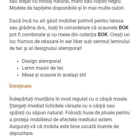
sau stejar cu finisaj natural, maro sau vopsit negru.
Modele de tapițerie disponibile și în mai multe culori.
Dacă încă nu ati găsit mobilier potrivit pentru terasa
sau grădina dvs., luați în considerare că scaunele
BOK
pot fi combinate și cu mese din colecția
BOK
. Creați un
loc frumos de relaxare în aer liber sub semnul lemnului
de tec și al designului atemporal!
Design atemporal
Lemn masiv de tec
Mese și scaune în același stil
Întreținere
Îndepărtați murdăria în mod regulat cu o cârpă moale.
Ștergeți imediat lichidele vărsate cu o cârpă sau
spălați cu săpun natural. Folosiți huse de ploaie pentru
a proteja mobilierul de efectele mediului extern.
Asigurați-vă că mobila este bine uscată înainte de
depozitare.