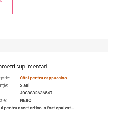
%
ametri suplimentari
gorie
:
Căni pentru cappuccino
nţie
:
2 ani
4008832636547
ție
:
NERO
ul pentru acest articol a fost epuizat…