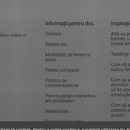
Informații pentru dvs.
Inspiraț
Contact
Artă cu p
decor-online.ro
bariere: 
lumea Art
Despre noi
Tendințe
Modalități de livrare și
plată
Cum să pr
cadou fin
Pentru companii
Cum să a
Politica de
dormitor 
confidențialitate
să fiți at
amenajăr
Previzualizări interactive
ale produselor
Cum să a
cameră pe
Reclamație
școlari
Termeni și condiții
tilizează cookies. Pentru a putea continua, acceptați utilizarea lor. 