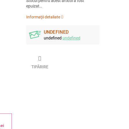
Stocul pentru acest articol a fost
epuizat…
Informaţii detaliate
UNDEFINED
undefined
undefined
TIPĂRIRE
Lei