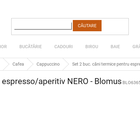
CĂUTARE
IOR
BUCĂTĂRIE
CADOURI
BIROU
BAIE
GR
Cafea
Cappuccino
Set 2 buc. căni termice pentru esp
u espresso/aperitiv NERO - Blomus
BLO636