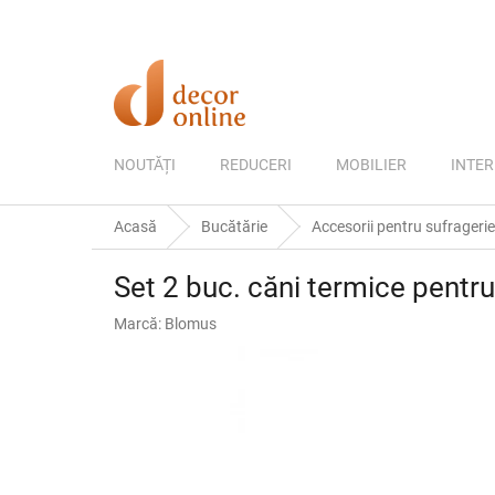
Treci
la
conținut
NOUTĂȚI
REDUCERI
MOBILIER
INTER
Acasă
Bucătărie
Accesorii pentru sufragerie
Set 2 buc. căni termice pentr
Marcă:
Blomus