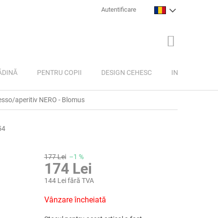
Autentificare
COŞ
DE
CUMPĂRĂTU
ĂDINĂ
PENTRU COPII
DESIGN CEHESC
INSPIRAȚIE
resso/aperitiv NERO - Blomus
54
177 Lei
–1 %
174 Lei
144 Lei fără TVA
Evaluare
Vânzare încheiată
preţ: