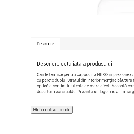
Descriere
Descriere detaliată a produsului
Cănile termice pentru capuccino NERO impresionează pr
cu perete dublu. Stratul din interior menține băutura fi
optică a conținutului este de mare efect. Această ca
deserturi reci și calde. Prezintă un logo mic al firme
High-contrast mode