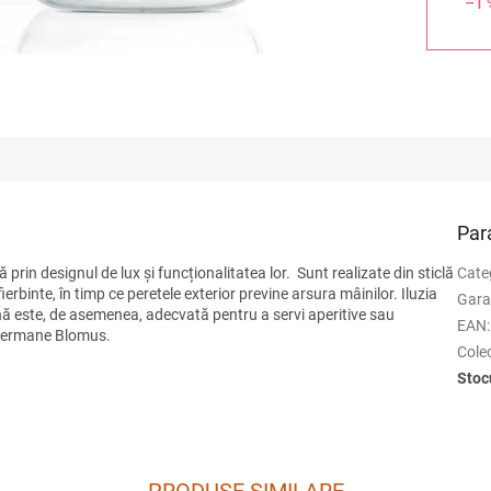
–1 
Par
in designul de lux și funcționalitatea lor. Sunt realizate din sticlă
Cate
erbinte, în timp ce peretele exterior previne arsura mâinilor. Iluzia
Gara
nă este, de asemenea, adecvată pentru a servi aperitive sau
EAN
:
i germane Blomus.
Colec
Stoc