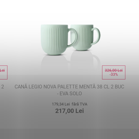
Lei
326,00 Lei
%
-33%
 2
CANĂ LEGIO NOVA PALETTE MENTĂ 38 CL 2 BUC
- EVA SOLO
179,34 Lei fără TVA
217,00 Lei