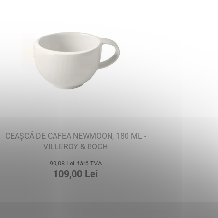
CEAȘCĂ DE CAFEA NEWMOON, 180 ML -
VILLEROY & BOCH
90,08 Lei fără TVA
109,00 Lei