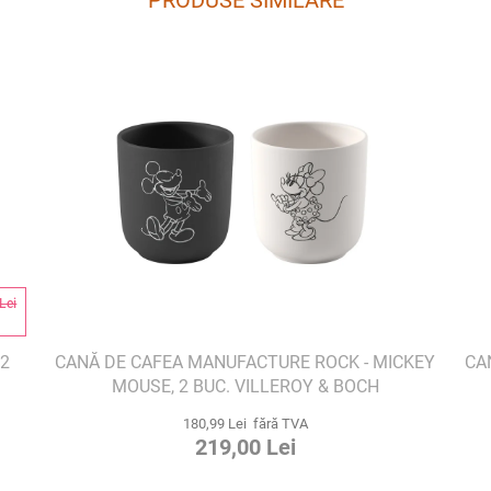
PRODUSE SIMILARE
Lei
%
 2
CANĂ DE CAFEA MANUFACTURE ROCK - MICKEY
CA
MOUSE, 2 BUC. VILLEROY & BOCH
180,99 Lei fără TVA
219,00 Lei