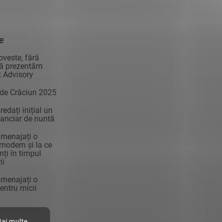
ie
oveste, fără
vă prezentăm
 Advisory
 de Crăciun 2025
edați inițial un
anciar de nuntă
menajați o
modern și la ce
enți în timpul
ii
menajați o
ntru micii
Mai multe