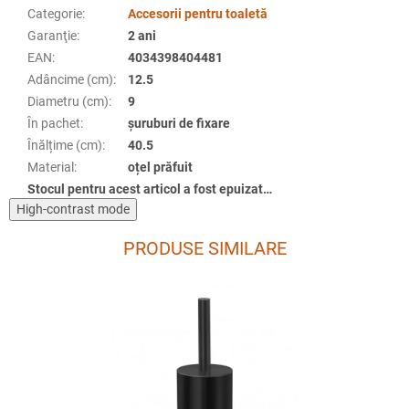
Categorie
:
Accesorii pentru toaletă
Garanţie
:
2 ani
EAN
:
4034398404481
Adâncime (cm)
:
12.5
Diametru (cm)
:
9
În pachet
:
șuruburi de fixare
Înălțime (cm)
:
40.5
Material
:
oțel prăfuit
Stocul pentru acest articol a fost epuizat…
High-contrast mode
PRODUSE SIMILARE