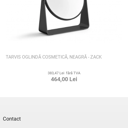
TARVIS OGLINDĂ COSMETICĂ, NEAGRĂ - ZACK
383,47 Lei fără TVA
464,00 Lei
S
u
b
s
Contact
o