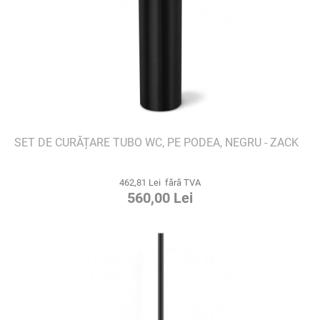
SET DE CURĂȚARE TUBO WC, PE PODEA, NEGRU - ZACK
462,81 Lei fără TVA
560,00 Lei