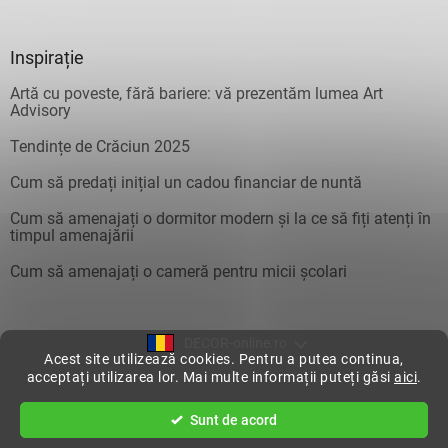
Inspirație
Artă cu poveste, fără bariere: vă prezentăm lumea Art
Advisory
Tendințe de Crăciun 2025
Cum să predați inițial un cadou financiar de nuntă
Cum să amenajați o dormitor modern și la ce să fiți atenți în
timpul amenajării
Cum să amenajați o cameră pentru micii școlari
DECOR-online.ro
Acest site utilizează cookies. Pentru a putea continua,
acceptați utilizarea lor. Mai multe informații puteți găsi
aici
.
Creat de Shoptet
Sunt de acord
Drepturi de autor 2026
DecorOnline
. Toate drepturile rezervate.