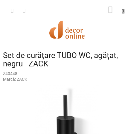
Treci
la
COŞ
conținut
DE
CUMPĂ
Set de curățare TUBO WC, agățat,
negru - ZACK
Z40448
Marcă:
ZACK