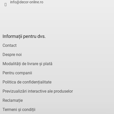
l
info
@
decor-online.ro
Informații pentru dvs.
Contact
Despre noi
Modalități de livrare și plată
Pentru companii
Politica de confidențialitate
Previzualizări interactive ale produselor
Reclamație
Termeni și condiții