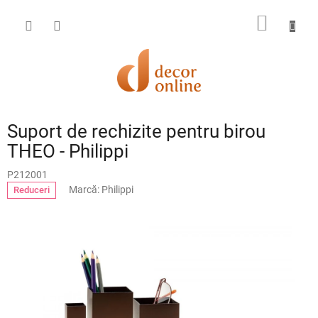
Treci
la
COŞ
conținut
DE
CUMPĂ
Suport de rechizite pentru birou
THEO - Philippi
P212001
Marcă:
Philippi
Reduceri