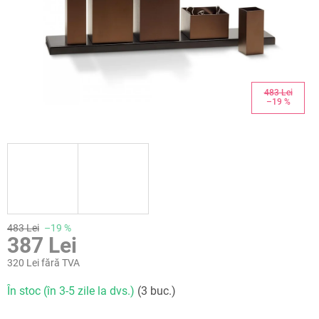
483 Lei
–19 %
483 Lei
–19 %
387 Lei
320 Lei fără TVA
Evaluare
În stoc (în 3-5 zile la dvs.)
(3 buc.)
preţ: