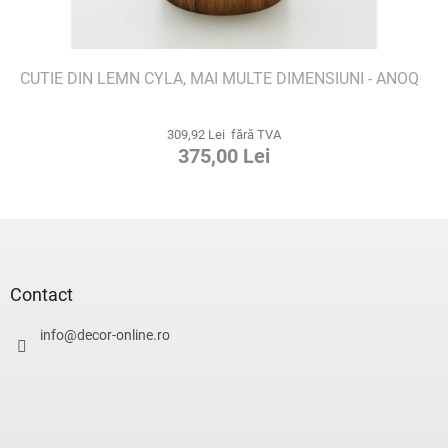
CUTIE DIN LEMN CYLA, MAI MULTE DIMENSIUNI - ANOQ
309,92 Lei fără TVA
375,00 Lei
S
u
b
s
Contact
o
l
info
@
decor-online.ro