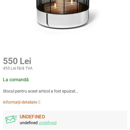
550 Lei
455 Lei fără TVA
Evaluare
La comandă
preţ:
Stocul pentru acest articol a fost epuizat…
Informaţii detaliate
UNDEFINED
undefined
undefined