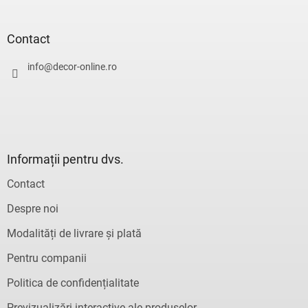
u
b
s
Contact
o
l
info
@
decor-online.ro
Informații pentru dvs.
Contact
Despre noi
Modalități de livrare și plată
Pentru companii
Politica de confidențialitate
Previzualizări interactive ale produselor