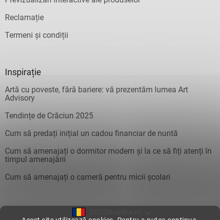
Reclamație
Termeni și condiții
Inspirație
Artă cu poveste, fără bariere: vă prezentăm lumea Art
Advisory
Tendințe de Crăciun 2025
Cum să predați inițial un cadou financiar de nuntă
Cum să amenajați o dormitor modern și la ce să fiți atenți în
timpul amenajării
Cum să amenajați o cameră pentru micii școlari
DECOR-online.ro