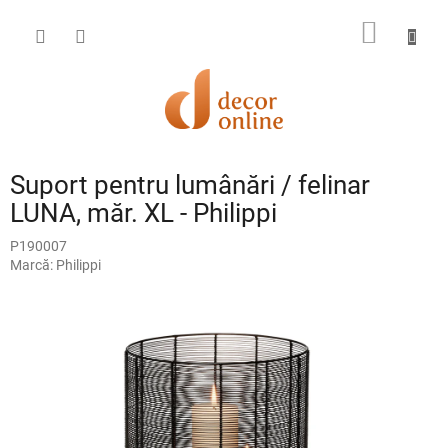
Treci
la
COŞ
conținut
DE
CUMPĂ
Suport pentru lumânări / felinar
LUNA, măr. XL - Philippi
P190007
Marcă:
Philippi