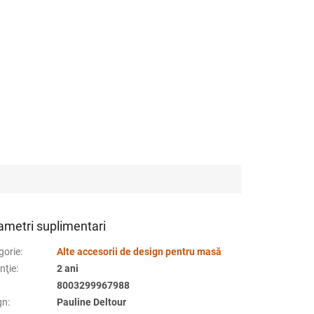
ametri suplimentari
gorie
:
Alte accesorii de design pentru masă
nţie
:
2 ani
8003299967988
gn
:
Pauline Deltour