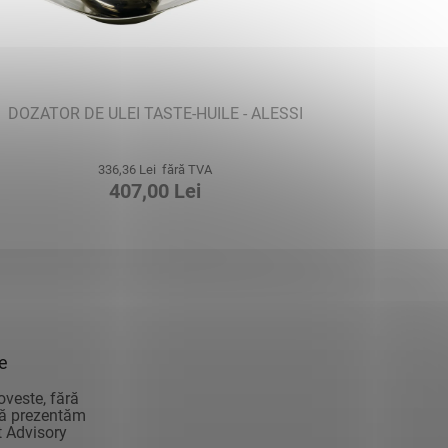
DOZATOR DE ULEI TASTE-HUILE - ALESSI
336,36 Lei fără TVA
407,00 Lei
ie
oveste, fără
vă prezentăm
 Advisory