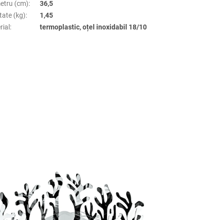
etru (cm)
:
36,5
tate (kg)
:
1,45
rial
:
termoplastic, oțel inoxidabil 18/10