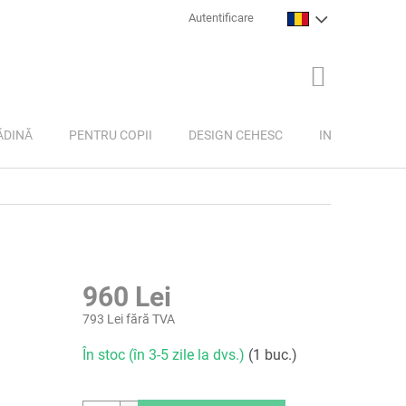
Autentificare
COŞ
DE
CUMPĂRĂTU
ĂDINĂ
PENTRU COPII
DESIGN CEHESC
INSPIRAȚIE
960 Lei
793 Lei fără TVA
Evaluare
În stoc (în 3-5 zile la dvs.)
(1 buc.)
preţ: