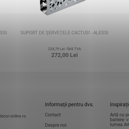
SSI
SUPORT DE ȘERVEȚELE CACTUS! - ALESSI
224,79 Lei fără TVA
272,00 Lei
Informații pentru dvs.
Inspiraț
Contact
Artă cu p
decor-online.ro
bariere: 
lumea Art
Despre noi