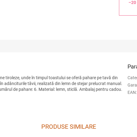
–20
Par
e tiroleze, unde în timpul toastului se oferă pahare pe tavă din
Cate
n adânciturile tăvii, realizată din lemn de stejar prelucrat manual.
Gara
mărul de pahare: 6. Material: lemn, sticlă. Ambalaj pentru cadou.
EAN
:
PRODUSE SIMILARE