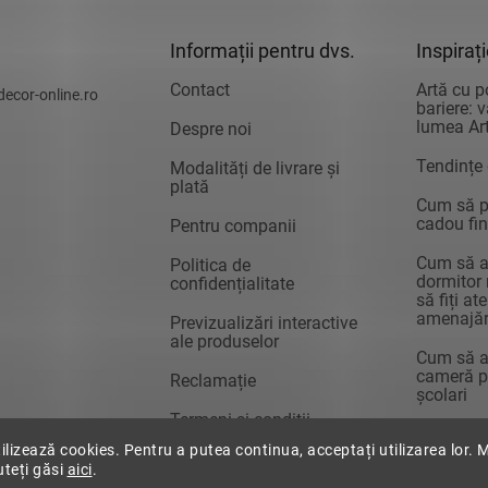
Informații pentru dvs.
Inspiraț
Contact
Artă cu p
decor-online.ro
bariere: 
lumea Art
Despre noi
Tendințe
Modalități de livrare și
plată
Cum să pr
cadou fin
Pentru companii
Cum să a
Politica de
dormitor 
confidențialitate
să fiți at
amenajăr
Previzualizări interactive
ale produselor
Cum să a
cameră pe
Reclamație
școlari
Termeni și condiții
tilizează cookies. Pentru a putea continua, acceptați utilizarea lor. 
uteți găsi
aici
.