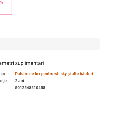
 %
ametri suplimentari
gorie
:
Pahare de lux pentru whisky și alte băuturi
nţie
:
2 ani
5012548510458