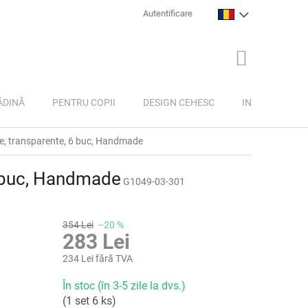
Autentificare
COŞ
DE
CUMPĂRĂTU
ĂDINĂ
PENTRU COPII
DESIGN CEHESC
INSPIRAȚIE
le, transparente, 6 buc, Handmade
6 buc, Handmade
G1049-03-301
354 Lei
–20 %
283 Lei
234 Lei fără TVA
Evaluare
În stoc (în 3-5 zile la dvs.)
preţ:
(1 set 6 ks)