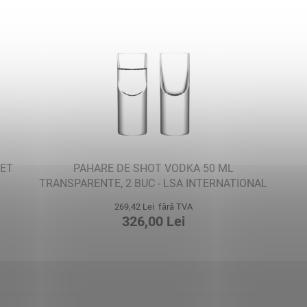
SET
PAHARE DE SHOT VODKA 50 ML
TRANSPARENTE, 2 BUC - LSA INTERNATIONAL
269,42 Lei fără TVA
326,00 Lei