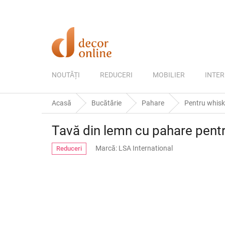
Treci
la
conținut
NOUTĂȚI
REDUCERI
MOBILIER
INTER
Acasă
Bucătărie
Pahare
Pentru whisky
Tavă din lemn cu pahare pentr
Marcă:
LSA International
Reduceri