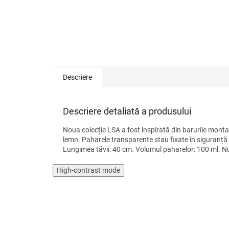
Descriere
Descriere detaliată a produsului
Noua colecție LSA a fost inspirată din barurile montan
lemn. Paharele transparente stau fixate în siguranță î
Lungimea tăvii: 40 cm. Volumul paharelor: 100 ml. Nu
High-contrast mode