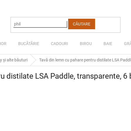
CĂUTARE
IOR
BUCĂTĂRIE
CADOURI
BIROU
BAIE
GR
 și alte băuturi
Tavă din lemn cu pahare pentru distilate LSA Padd
u distilate LSA Paddle, transparente, 