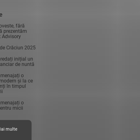
ie
oveste, fără
vă prezentăm
 Advisory
 de Crăciun 2025
edați inițial un
anciar de nuntă
menajați o
modern și la ce
enți în timpul
ii
menajați o
ntru micii
Mai multe