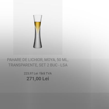
PAHARE DE LICHIOR, MOYA, 50 ML,
TRANSPARENTE, SET 2 BUC - LSA
INTERNATIONAL
223,97 Lei fără TVA
271,00 Lei