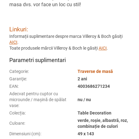
masa dvs. vor face un loc cu stil!
Linkuri:
Informații suplimentare despre marca Villeroy & Boch găsiți
AICI
.
Toate produsele mărcii Villeroy & Boch le găsiți
AICI
.
Parametri suplimentari
Categorie
:
Traverse de masă
Garanţie
:
2 ani
EAN
:
4003686271234
Adecvat pentru cuptor cu
microunde / mașină de spălat
nu / nu
vase
:
Colecția
:
Table Decoration
verde, roșie, albastră, roz,
Culoare
:
combinație de culori
Dimensiuni (cm)
:
49 x 143