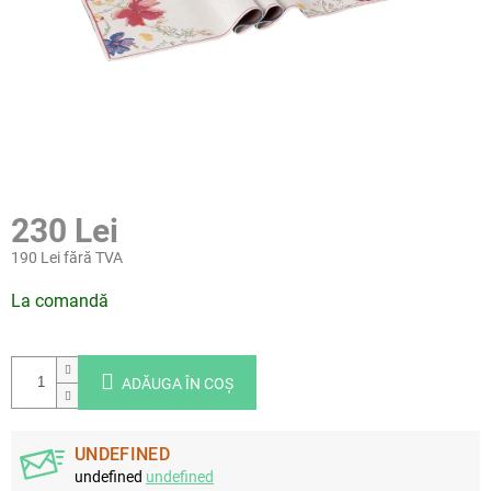
230 Lei
190 Lei fără TVA
Evaluare
La comandă
preţ:
ADĂUGA ÎN COŞ
UNDEFINED
undefined
undefined