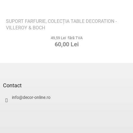
SUPORT FARFURIE, COLECȚIA TABLE DECORATION -
VILLEROY & BOCH
49,59 Lei fără TVA
60,00 Lei
S
u
b
s
Contact
o
l
info
@
decor-online.ro