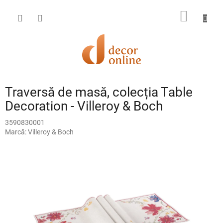
Treci
la
COŞ
conținut
DE
CUMPĂ
Traversă de masă, colecția Table
Decoration - Villeroy & Boch
3590830001
Marcă:
Villeroy & Boch