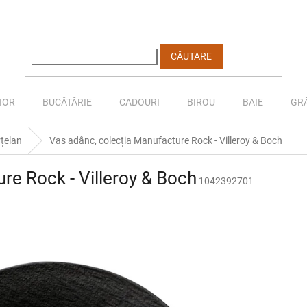
CĂUTARE
IOR
BUCĂTĂRIE
CADOURI
BIROU
BAIE
GR
țelan
Vas adânc, colecția Manufacture Rock - Villeroy & Boch
re Rock - Villeroy & Boch
1042392701