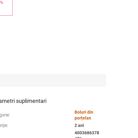
 %
ametri suplimentari
Boluri din
gorie
:
porțelan
nţie
:
2 ani
4003686378