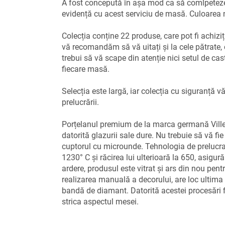
A fost concepută în așa mod ca să comlpeteze 
evidență cu acest serviciu de masă. Culoarea n
Colecția conține 22 produse, care pot fi achizi
vă recomandăm să vă uitați și la cele pătrate
trebui să vă scape din atenție nici setul de ca
fiecare masă.
Selecția este largă, iar colecția cu siguranță vă
prelucrării.
Porțelanul premium de la marca germană Villeroy
datorită glazurii sale dure. Nu trebuie să vă fi
cuptorul cu microunde. Tehnologia de prelucrar
1230° C și răcirea lui ulterioară la 650, asigură 
ardere, produsul este vitrat și ars din nou pen
realizarea manuală a decorului, are loc ultima 
bandă de diamant. Datorită acestei procesări fin
strica aspectul mesei.