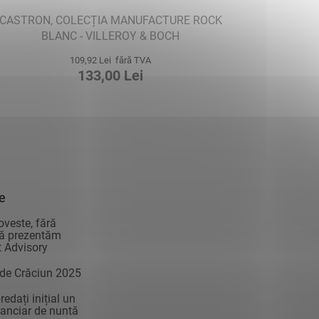
CASTRON, COLECȚIA MANUFACTURE ROCK
BLANC - VILLEROY & BOCH
109,92 Lei fără TVA
133,00 Lei
ie
oveste, fără
vă prezentăm
 Advisory
 de Crăciun 2025
edați inițial un
anciar de nuntă