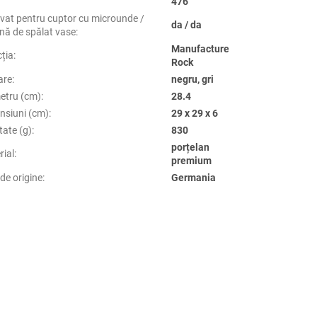
476
vat pentru cuptor cu microunde /
da / da
nă de spălat vase
:
Manufacture
cția
:
Rock
are
:
negru, gri
etru (cm)
:
28.4
nsiuni (cm)
:
29 x 29 x 6
tate (g)
:
830
porțelan
rial
:
premium
de origine
:
Germania