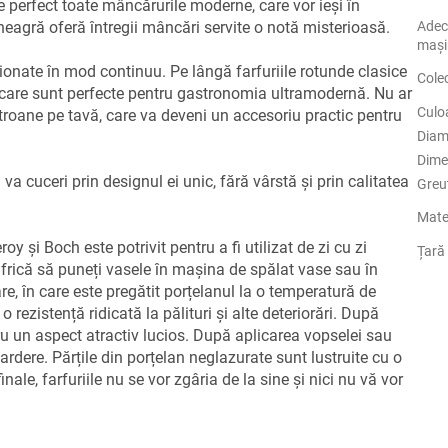
perfect toate mâncărurile moderne, care vor ieși în
eagră oferă întregii mâncări servite o notă misterioasă.
Adec
mași
ționate în mod continuu. Pe lângă farfuriile rotunde clasice
Cole
, care sunt perfecte pentru gastronomia ultramodernă. Nu ar
Culo
stroane pe tavă, care va deveni un accesoriu practic pentru
Diam
Dime
 va cuceri prin designul ei unic, fără vârstă și prin calitatea
Greu
Mate
 și Boch este potrivit pentru a fi utilizat de zi cu zi
Țară 
e frică să puneți vasele în mașina de spălat vase sau în
e, în care este pregătit porțelanul la o temperatură de
o rezistență ridicată la pălituri și alte deteriorări. După
tru un aspect atractiv lucios. După aplicarea vopselei sau
ardere. Părțile din porțelan neglazurate sunt lustruite cu o
ale, farfuriile nu se vor zgâria de la sine și nici nu vă vor