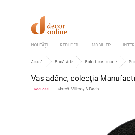
Treci
la
conținut
NOUTĂȚI
REDUCERI
MOBILIER
INTER
Acasă
Bucătărie
Boluri, castroane
Por
Vas adânc, colecția Manufactu
Marcă:
Villeroy & Boch
Reduceri