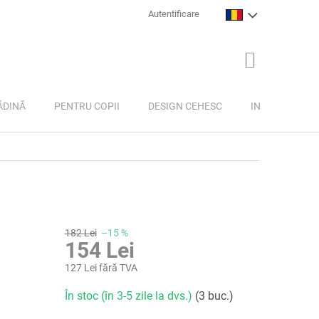
Autentificare
COŞ
DE
CUMPĂRĂTU
ĂDINĂ
PENTRU COPII
DESIGN CEHESC
INSPIRAȚIE
182 Lei
–15 %
154 Lei
127 Lei fără TVA
Evaluare
În stoc (în 3-5 zile la dvs.)
(3 buc.)
preţ: