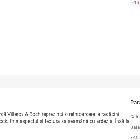
–15
Par
 Villeroy & Boch reprezintă o reîntoarcere la rădăcini.
Cate
ock. Prin aspectul și textura sa seamănă cu ardezia. Însă la
Gara
EAN
: