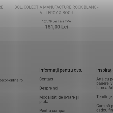
RE
BOL, COLECȚIA MANUFACTURE ROCK BLANC -
VILLEROY & BOCH
124,79 Lei fără TVA
151,00 Lei
Informații pentru dvs.
Inspiraț
Contact
Artă cu p
decor-online.ro
bariere: 
lumea Art
Despre noi
Tendințe
Modalități de livrare și
plată
Cum să pr
cadou fin
Pentru companii