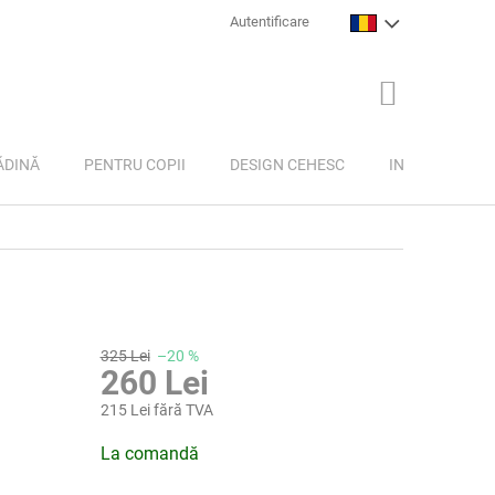
Autentificare
COŞ
DE
CUMPĂRĂTU
ĂDINĂ
PENTRU COPII
DESIGN CEHESC
INSPIRAȚIE
325 Lei
–20 %
260 Lei
215 Lei fără TVA
Evaluare
La comandă
preţ: