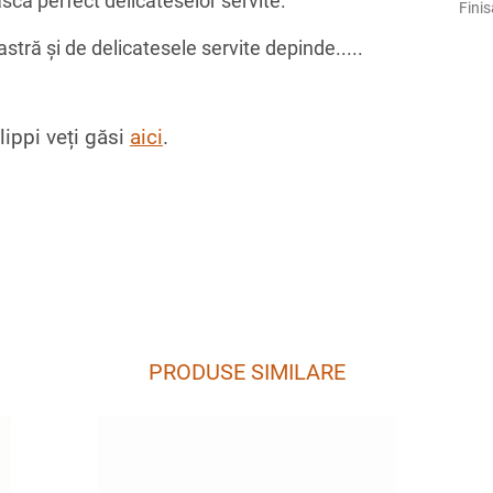
scă perfect delicateselor servite.
Finis
ă și de delicatesele servite depinde.....
ippi veți găsi
aici
.
PRODUSE SIMILARE