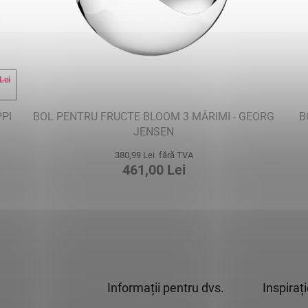
Lei
%
PPI
BOL PENTRU FRUCTE BLOOM 3 MĂRIMI - GEORG
B
JENSEN
380,99 Lei fără TVA
461,00 Lei
Informații pentru dvs.
Inspiraț