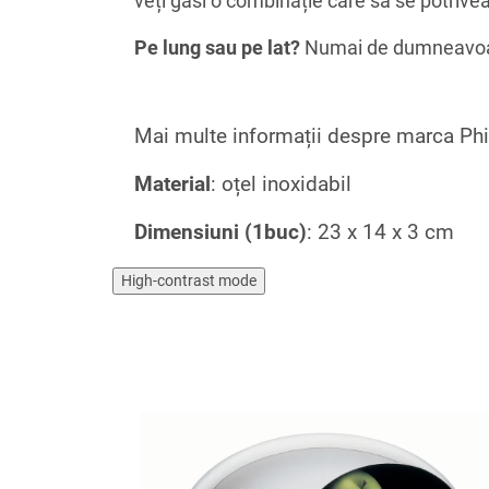
veți găsi o combinație care să se potrivea
Pe lung sau pe lat?
Numai de dumneavoastr
Mai multe informații despre marca Phil
Material
: oțel inoxidabil
Dimensiuni (1buc)
: 23 x 14 x 3 cm
High-contrast mode