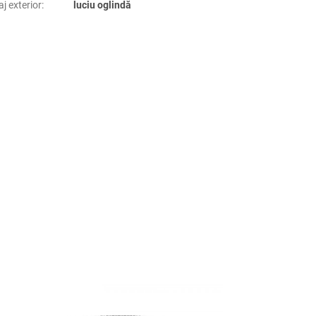
aj exterior
:
luciu oglindă