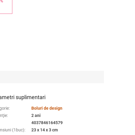
 %
ametri suplimentari
gorie
:
Boluri de design
nţie
:
2 ani
4037846164579
nsiuni (1buc)
:
23 x 14 x 3 cm