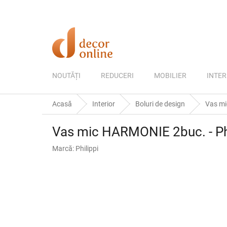
Treci
la
conținut
NOUTĂȚI
REDUCERI
MOBILIER
INTER
Acasă
Interior
Boluri de design
Vas mi
Vas mic HARMONIE 2buc. - Phi
Marcă:
Philippi