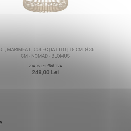
OL, MĂRIMEA L, COLECȚIA LITO | Î 8 CM, Ø 36
CM - NOMAD - BLOMUS
204,96 Lei fără TVA
248,00 Lei
ie