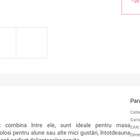
–20
Par
Cate
Gara
combina între ele, sunt ideale pentru masa
EAN
:
olosi pentru alune sau alte mici gustări, întotdeauna
Dime