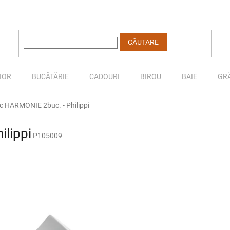
CĂUTARE
IOR
BUCĂTĂRIE
CADOURI
BIROU
BAIE
GR
c HARMONIE 2buc. - Philippi
lippi
P105009