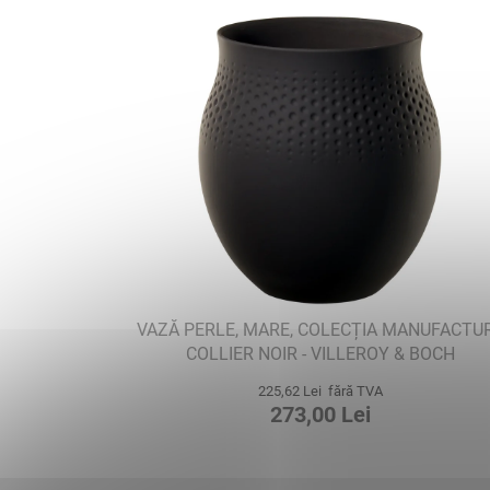
VAZĂ PERLE, MARE, COLECȚIA MANUFACTU
COLLIER NOIR - VILLEROY & BOCH
225,62 Lei fără TVA
273,00 Lei
S