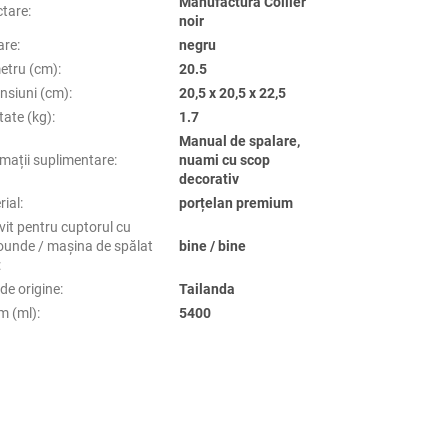
Manufactura Collier
ctare
:
noir
are
:
negru
etru (cm)
:
20.5
nsiuni (cm)
:
20,5 x 20,5 x 22,5
tate (kg)
:
1.7
Manual de spalare,
rmații suplimentare
:
nuami cu scop
decorativ
rial
:
porțelan premium
vit pentru cuptorul cu
ounde / mașina de spălat
bine / bine
:
de origine
:
Tailanda
m (ml)
:
5400