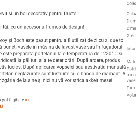
Cole
rvit și un bol decorativ pentru fructe.
Culo
Diam
ii tăi. cu un accesoriu frumos de design!
Dime
Greu
 și Boch este pasut pentru a fi utilizat de zi cu zi due to
 să puneți vasele în másina de lavast vase sau în fugadorul
Info
e este preparată porțelanul la o temperatură de 1230° C și
idicată la pălituri și alte deteriorări. După ardere, produs
Mate
ractiv lucios. După aplicarea vopselei sau aestivația manuală
Potri
 porțelan neglazurate sunt lustruite cu o bandă de diamant. A
micr
 zgâria de la sine și nici nu vă vor strica akkeit mesei.
vase
Țara 
Volu
 pot fi găsite
aici
.
ci
.