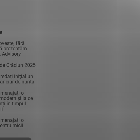
ie
oveste, fără
vă prezentăm
 Advisory
 de Crăciun 2025
edați inițial un
anciar de nuntă
menajați o
modern și la ce
enți în timpul
ii
menajați o
ntru micii