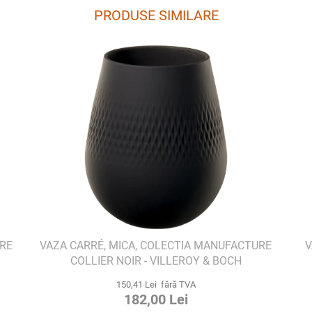
PRODUSE SIMILARE
URE
VAZA CARRÉ, MICA, COLECTIA MANUFACTURE
V
COLLIER NOIR - VILLEROY & BOCH
150,41 Lei fără TVA
182,00 Lei