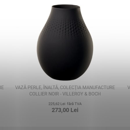
RE
VAZĂ PERLE, ÎNALTĂ, COLECȚIA MANUFACTURE
V
COLLIER NOIR - VILLEROY & BOCH
225,62 Lei fără TVA
273,00 Lei