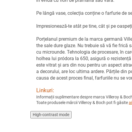
în evidă cu flori de prămănă sau vară.
Pe lângă vase, colecția conține o farfurie de se
Impresionează-te atât pe tine, cât și pe oaspeț
Porțelanul premium de la marca germană Villeroy
the sale dure glaze. Nu trebuie să vă fie frică
cu microunde. Tehnologia de procesare, în car
holhea lui pródora la 650, asigură o rezistență r
este vitrat și ars din nou pentru un aspect at
a decorului, are loc ultima ardere. Părțile din
causa de acest proces final, farfuriile nu se vor
Linkuri:
Informații suplimentare despre marca Villeroy & Boch
Toate produsele mărcii Villeroy & Boch pot fi găsite
ai
High-contrast mode