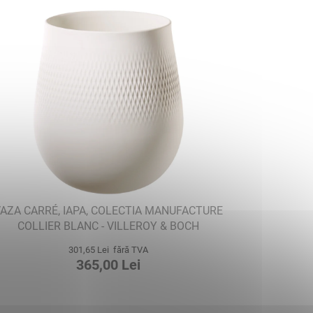
AZA CARRÉ, IAPA, COLECTIA MANUFACTURE
COLLIER BLANC - VILLEROY & BOCH
301,65 Lei fără TVA
365,00 Lei