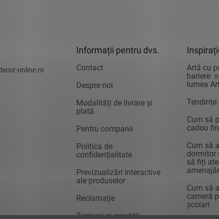
Informații pentru dvs.
Inspiraț
Contact
Artă cu p
decor-online.ro
bariere: 
lumea Art
Despre noi
Tendințe
Modalități de livrare și
plată
Cum să pr
cadou fin
Pentru companii
Cum să a
Politica de
dormitor 
confidențialitate
să fiți at
amenajăr
Previzualizări interactive
ale produselor
Cum să a
cameră pe
Reclamație
școlari
Termeni și condiții