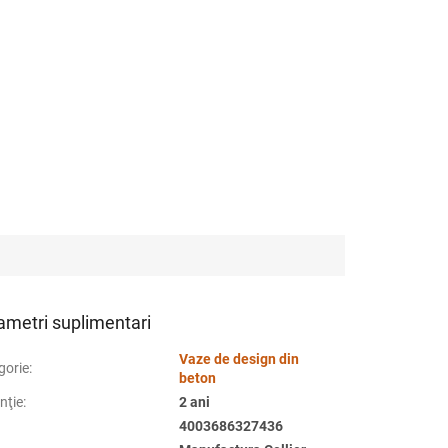
ametri suplimentari
Vaze de design din
gorie
:
beton
nţie
:
2 ani
4003686327436