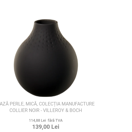
AZĂ PERLE, MICĂ, COLECȚIA MANUFACTURE
COLLIER NOIR - VILLEROY & BOCH
114,88 Lei fără TVA
139,00 Lei