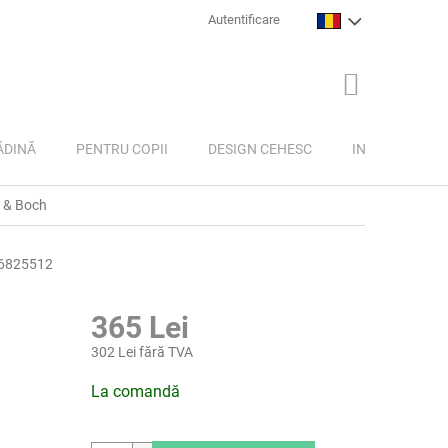
Autentificare
COŞ
DE
CUMPĂRĂTU
ĂDINĂ
PENTRU COPII
DESIGN CEHESC
INSPIRAȚIE
y & Boch
6825512
365 Lei
302 Lei fără TVA
Evaluare
La comandă
preţ: