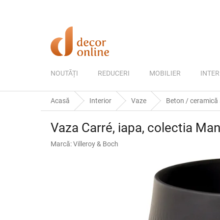
Treci
la
conținut
NOUTĂȚI
REDUCERI
MOBILIER
INTER
Acasă
Interior
Vaze
Beton / ceramică ș
Vaza Carré, iapa, colectia Manu
Marcă:
Villeroy & Boch