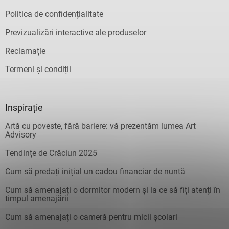
Politica de confidențialitate
Previzualizări interactive ale produselor
Reclamație
Termeni și condiții
Inspirație
Artă cu poveste, fără bariere: vă prezentăm lumea Art
Advisory
Tendințe de Crăciun 2025
Cum să predați inițial un cadou financiar de nuntă
Cum să amenajați o dormitor modern și la ce să fiți atenți în
timpul amenajării
Cum să amenajați o cameră pentru micii școlari