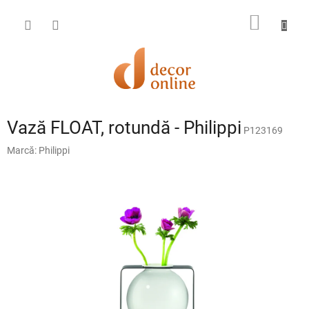
Treci
la
COŞ
conținut
DE
CUMPĂ
Vază FLOAT, rotundă - Philippi
P123169
Marcă:
Philippi