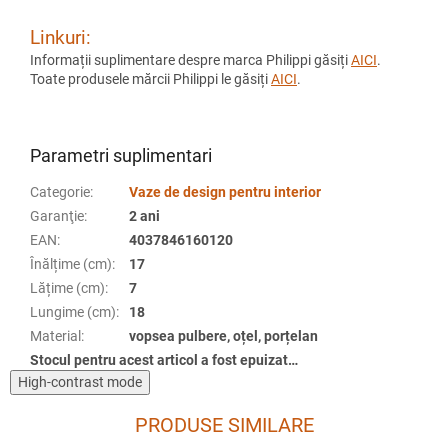
Linkuri:
Informații suplimentare despre marca Philippi găsiți
AICI
.
Toate produsele mărcii Philippi le găsiți
AICI
.
Parametri suplimentari
Categorie
:
Vaze de design pentru interior
Garanţie
:
2 ani
EAN
:
4037846160120
Înălțime (cm)
:
17
Lățime (cm)
:
7
Lungime (cm)
:
18
Material
:
vopsea pulbere, oțel, porțelan
Stocul pentru acest articol a fost epuizat…
High-contrast mode
PRODUSE SIMILARE