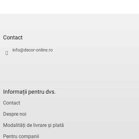
S
u
b
s
Contact
o
l
info
@
decor-online.ro
Informații pentru dvs.
Contact
Despre noi
Modalități de livrare și plată
Pentru companii