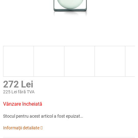
272 Lei
225 Lei fără TVA
Evaluare
Vânzare încheiată
preţ:
Stocul pentru acest articol a fost epuizat…
Informaţii detaliate