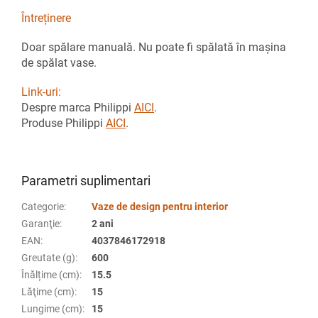
Întreținere
Doar spălare manuală. Nu poate fi spălată în mașina
de spălat vase.
Link-uri:
Despre marca Philippi
AICI
.
Produse Philippi
AICI
.
Parametri suplimentari
Categorie
:
Vaze de design pentru interior
Garanţie
:
2 ani
EAN
:
4037846172918
Greutate (g)
:
600
Înălțime (cm)
:
15.5
Lăţime (cm)
:
15
Lungime (cm)
:
15