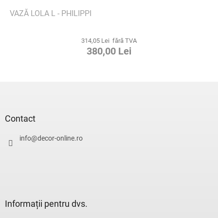
VAZĂ LOLA L - PHILIPPI
314,05 Lei fără TVA
380,00 Lei
S
u
b
s
Contact
o
l
info
@
decor-online.ro
Informații pentru dvs.