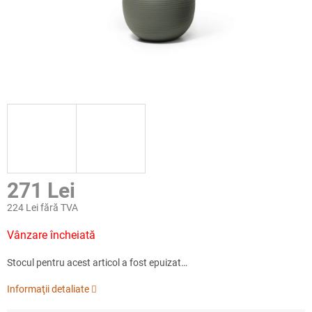
271 Lei
224 Lei fără TVA
Evaluare
Vânzare încheiată
preţ:
Stocul pentru acest articol a fost epuizat…
Informaţii detaliate