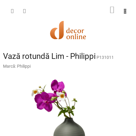
Treci
la
COŞ
conținut
DE
CUMPĂ
Vază rotundă Lim - Philippi
P131011
Marcă:
Philippi