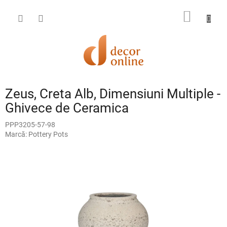
Treci
la
COŞ
conținut
DE
CUMPĂ
Zeus, Creta Alb, Dimensiuni Multiple -
Ghivece de Ceramica
PPP3205-57-98
Marcă:
Pottery Pots