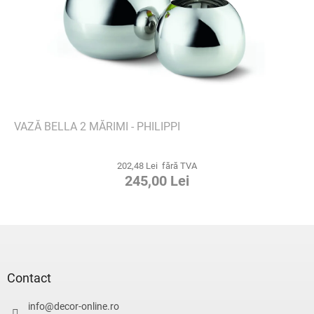
VAZĂ BELLA 2 MĂRIMI - PHILIPPI
202,48 Lei fără TVA
245,00 Lei
S
u
b
s
Contact
o
l
info
@
decor-online.ro