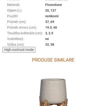
Materiál
:
Ficonstone
Objem (L)
:
20, 127
Použití
:
venkovní
Průměr (cm)
:
37, 69
Průměr otvoru (cm)
:
19.5, 40
Tloušťka květináče (cm)
:
3, 2.5
Vodotěsný
:
ne
Výška (cm)
:
32, 58
High-contrast mode
PRODUSE SIMILARE