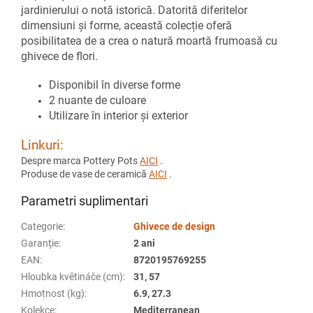
jardinierului o notă istorică. Datorită diferitelor
dimensiuni și forme, această colecție oferă
posibilitatea de a crea o natură moartă frumoasă cu
ghivece de flori.
Disponibil în diverse forme
2 nuante de culoare
Utilizare în interior și exterior
Linkuri:
Despre marca Pottery Pots
AICI
.
Produse de vase de ceramică
AICI
.
Parametri suplimentari
Categorie
:
Ghivece de design
Garanţie
:
2 ani
EAN
:
8720195769255
Hloubka květináče (cm)
:
31, 57
Hmotnost (kg)
:
6.9, 27.3
Kolekce
:
Mediterranean