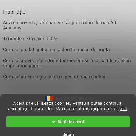
Inspirație
Artă cu poveste, fără bariere: vă prezentăm lumea Art
Advisory
Tendințe de Crăciun 2025
Cum să predați inițial un cadou financiar de nuntă
Cum să amenajați o dormitor modern și la ce să fiți atenți în
timpul amenajării
Cum să amenajați o cameră pentru micii școlari
DECOR-online.ro
Acest site utilizează cookies. Pentru a putea continua,
acceptați utilizarea lor. Mai multe informații puteți găsi
aici
.
Creat de Shoptet
Sunt de acord
Drepturi de autor 2026
DecorOnline
. Toate drepturile rezervate.
Setări