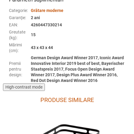
Categorie
:
Grătare moderne
Garanţie
:
2 ani
EAN
:
4260447330214
Greutate
15
(kg)
:
Mărimi
43 x 43 x 44
(cm)
:
German Design Award Winner 2017, Iconic Award
Premii
Innovative Interior 2019 best of best, Bayerischer
pentru
Staatspreis 2017, Focus Open Design Award
design
:
Winner 2017, Design Plus Award Winner 2016,
Red Dot Design Award Winner 2016
High-contrast mode
PRODUSE SIMILARE