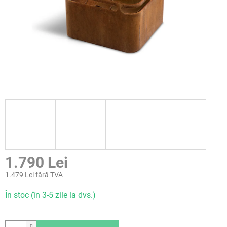
1.790 Lei
1.479 Lei fără TVA
Evaluare
În stoc (în 3-5 zile la dvs.)
preţ: