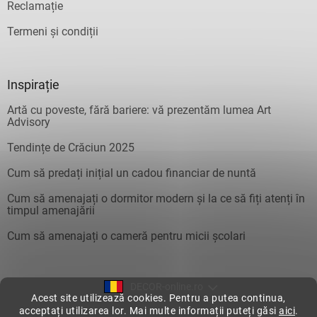
Reclamație
Termeni și condiții
Inspirație
Artă cu poveste, fără bariere: vă prezentăm lumea Art
Advisory
Tendințe de Crăciun 2025
Cum să predați inițial un cadou financiar de nuntă
Cum să amenajați o dormitor modern și la ce să fiți atenți în
timpul amenajării
Cum să amenajați o cameră pentru micii școlari
DECOR-online.ro
Acest site utilizează cookies. Pentru a putea continua,
acceptați utilizarea lor. Mai multe informații puteți găsi
aici
.