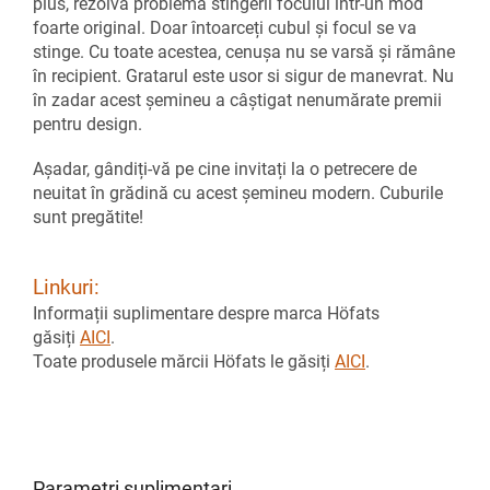
plus, rezolvă problema stingerii focului într-un mod
foarte original. Doar întoarceți cubul și focul se va
stinge. Cu toate acestea, cenușa nu se varsă și rămâne
în recipient. Gratarul este usor si sigur de manevrat. Nu
în zadar acest șemineu a câștigat nenumărate premii
pentru design.
Așadar, gândiți-vă pe cine invitați la o petrecere de
neuitat în grădină cu acest șemineu modern. Cuburile
sunt pregătite!
Linkuri:
Informații suplimentare despre marca Höfats
găsiți
AICI
.
Toate produsele mărcii Höfats le găsiți
AICI
.
Parametri suplimentari