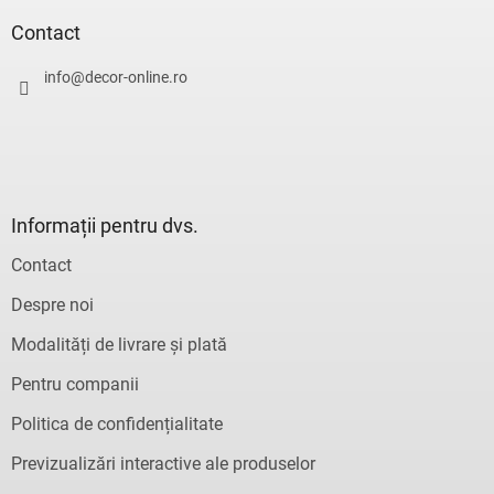
b
s
Contact
o
l
info
@
decor-online.ro
Informații pentru dvs.
Contact
Despre noi
Modalități de livrare și plată
Pentru companii
Politica de confidențialitate
Previzualizări interactive ale produselor