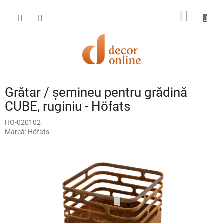
Treci
la
COŞ
conținut
DE
CUMPĂ
Grătar / șemineu pentru grădină
CUBE, ruginiu - Höfats
HO-020102
Marcă:
Höfats