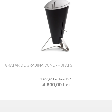
GRĂTAR DE GRĂDINĂ CONE - HÖFATS
3.966,94 Lei fără TVA
4.800,00 Lei
S
u