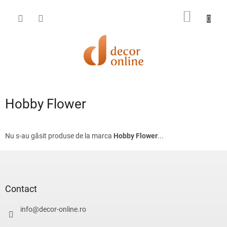
Treci
la
COŞ
conținut
DE
CUMPĂ
Hobby Flower
Nu s-au găsit produse de la marca
Hobby Flower
...
S
u
b
s
Contact
o
l
info
@
decor-online.ro