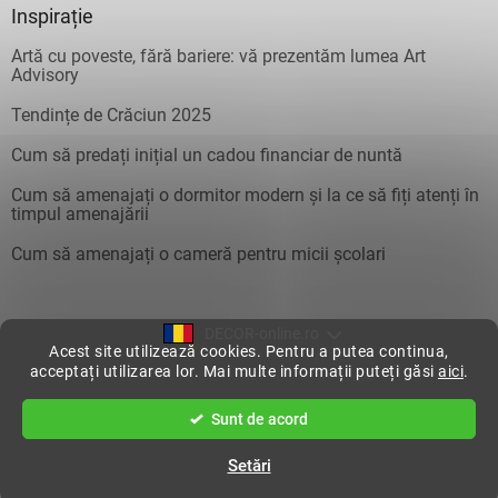
Inspirație
Artă cu poveste, fără bariere: vă prezentăm lumea Art
Advisory
Tendințe de Crăciun 2025
Cum să predați inițial un cadou financiar de nuntă
Cum să amenajați o dormitor modern și la ce să fiți atenți în
timpul amenajării
Cum să amenajați o cameră pentru micii școlari
DECOR-online.ro
Acest site utilizează cookies. Pentru a putea continua,
acceptați utilizarea lor. Mai multe informații puteți găsi
aici
.
Creat de Shoptet
Sunt de acord
Drepturi de autor 2026
DecorOnline
. Toate drepturile rezervate.
Setări