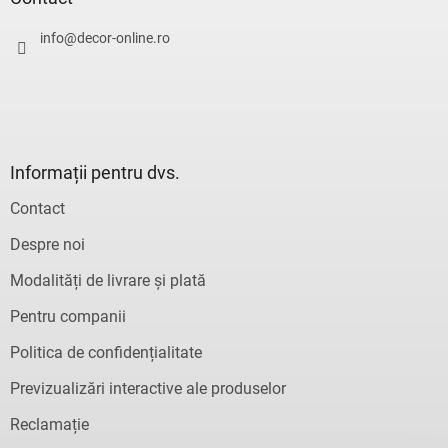
o
l
info
@
decor-online.ro
Informații pentru dvs.
Contact
Despre noi
Modalități de livrare și plată
Pentru companii
Politica de confidențialitate
Previzualizări interactive ale produselor
Reclamație