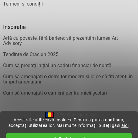
Termeni și condiții
Inspirație
Artă cu poveste, fără bariere: vă prezentăm lumea Art
Advisory
Tendințe de Crăciun 2025
Cum să predați inițial un cadou financiar de nuntă
Cum să amenajați o dormitor modern și la ce să fiți atenți în
timpul amenajării
Cum să amenajați o cameră pentru micii școlari
DECOR-online.ro
Acest site utilizează cookies. Pentru a putea continua,
acceptați utilizarea lor. Mai multe informații puteți găsi
aici
.
Creat de Shoptet