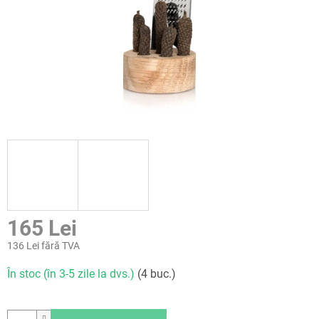
165 Lei
136 Lei fără TVA
Evaluare
În stoc (în 3-5 zile la dvs.)
(4 buc.)
preţ: