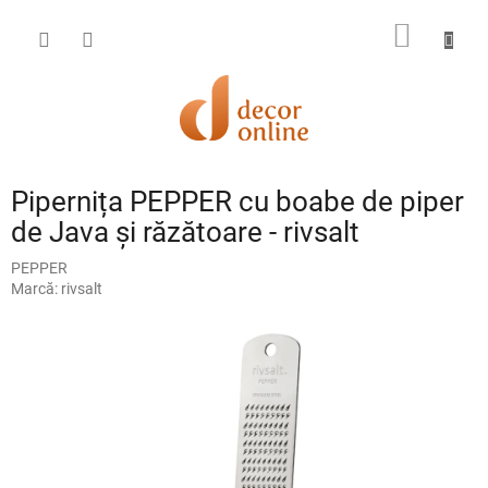
Treci
la
COŞ
conținut
DE
CUMPĂ
Pipernița PEPPER cu boabe de piper
de Java și răzătoare - rivsalt
PEPPER
Marcă:
rivsalt