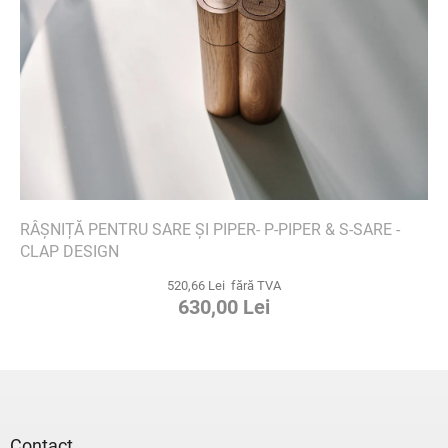
RÂȘNIȚĂ PENTRU SARE ȘI PIPER- P-PIPER & S-SARE -
CLAP DESIGN
520,66 Lei fără TVA
630,00 Lei
S
u
b
s
Contact