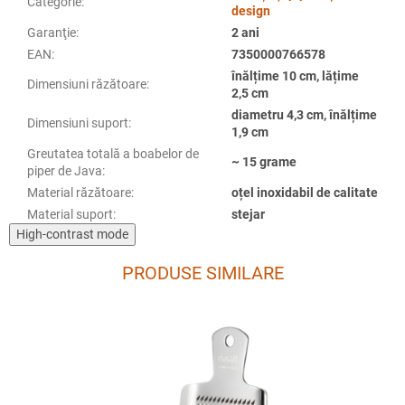
Categorie
:
design
Garanţie
:
2 ani
EAN
:
7350000766578
înălțime 10 cm, lățime
Dimensiuni răzătoare
:
2,5 cm
diametru 4,3 cm, înălțime
Dimensiuni suport
:
1,9 cm
Greutatea totală a boabelor de
~ 15 grame
piper de Java
:
Material răzătoare
:
oțel inoxidabil de calitate
Material suport
:
stejar
High-contrast mode
PRODUSE SIMILARE